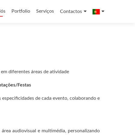
Nós
Portfolio
Serviços
Contactos
do
em diferentes áreas de atividade
ntações/Festas
s especificidades de cada evento, colaborando e
 área audiovisual e multimédia, personalizando