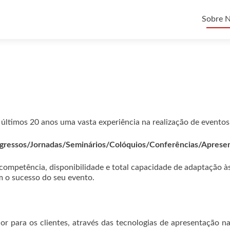
Saltar
para
Sobre 
o
conteú
últimos 20 anos uma vasta experiência na realização de eventos 
ressos/Jornadas/Seminários/Colóquios/Conferências/Aprese
 competência, disponibilidade e total capacidade de adaptação à
 o sucesso do seu evento.
or para os clientes, através das tecnologias de apresentação na